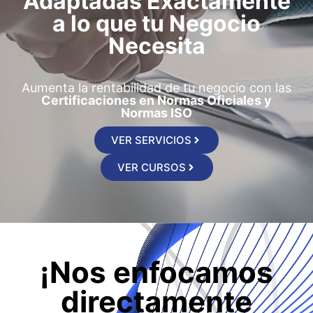
Adaptadas Exactamente
a lo que tu Negocio
Necesita
Aumenta la rentabilidad de tu negocio con las
Certificaciones en Normas Oficiales y
Normas ISO
VER SERVICIOS
VER CURSOS
¡Nos enfocamos
directamente